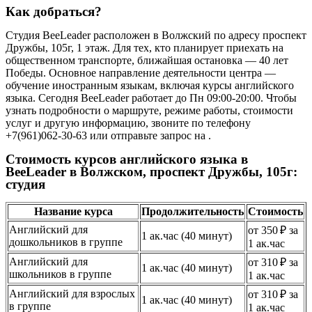
Как добраться?
Студия BeeLeader расположен в Волжский по адресу проспект
Дружбы, 105г, 1 этаж. Для тех, кто планирует приехать на
общественном транспорте, ближайшая остановка — 40 лет
Победы. Основное направление деятельности центра —
обучение иностранным языкам, включая курсы английского
языка. Сегодня BeeLeader работает до Пн 09:00-20:00. Чтобы
узнать подробности о маршруте, режиме работы, стоимости
услуг и другую информацию, звоните по телефону
+7(961)062-30-63 или отправьте запрос на .
Стоимость курсов английского языка в
BeeLeader в Волжском, проспект Дружбы, 105г:
студия
Название курса
Продолжительность
Стоимость
Английский для
от 350 ₽ за
1 ак.час (40 минут)
дошкольников в группе
1 ак.час
Английский для
от 310 ₽ за
1 ак.час (40 минут)
школьников в группе
1 ак.час
Английский для взрослых
от 310 ₽ за
1 ак.час (40 минут)
в группе
1 ак.час