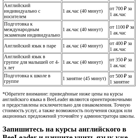
Английский
от 700 ₽ за
индивидуально с
1 ак.час (40 минут)
1 ак.час
носителем
Подготовка к
от 1100 ₽ за
международным
1 ак.час (40 минут)
1 ак.час
экзаменам индивидуально
от 400 ₽ за
Английский язык в паре
1 ак.час (40 минут)
1 ак.час
Английский язык в
от 350 ₽ за
группе для малышей от 4-
1 ак.час (40 минут)
1 ак.час
х лет
Подготовка к школе в
от 500 ₽ за
1 занятие (45 минут)
группе
1 занятие
*Обратите внимание: приведённые ниже цены на курсы
английского языка в BeeLeader являются ориентировочными
и предоставлены исключительно для ознакомления. Точную
стоимость услуг, а также возможность получения скидок или
акционных предложений уточняйте у администратора школы.
Запишитесь на курсы английского в
BeeLeader и начните учить язык уже