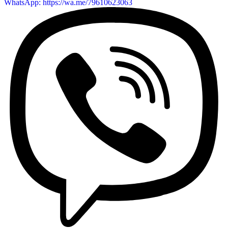
WhatsApp: https://wa.me/79610623063