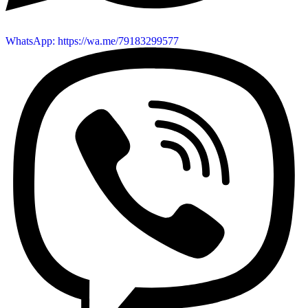
WhatsApp: https://wa.me/79183299577