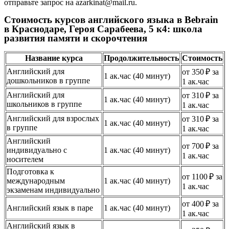
отправьте запрос на azarkinat@mail.ru.
Стоимость курсов английского языка в Bebrain
в Краснодаре, Героя Сарабеева, 5 к4: школа
развития памяти и скорочтения
Название курса
Продолжительность
Стоимость
Английский для
от 350 ₽ за
1 ак.час (40 минут)
дошкольников в группе
1 ак.час
Английский для
от 310 ₽ за
1 ак.час (40 минут)
школьников в группе
1 ак.час
Английский для взрослых
от 310 ₽ за
1 ак.час (40 минут)
в группе
1 ак.час
Английский
от 700 ₽ за
индивидуально с
1 ак.час (40 минут)
1 ак.час
носителем
Подготовка к
от 1100 ₽ за
международным
1 ак.час (40 минут)
1 ак.час
экзаменам индивидуально
от 400 ₽ за
Английский язык в паре
1 ак.час (40 минут)
1 ак.час
Английский язык в