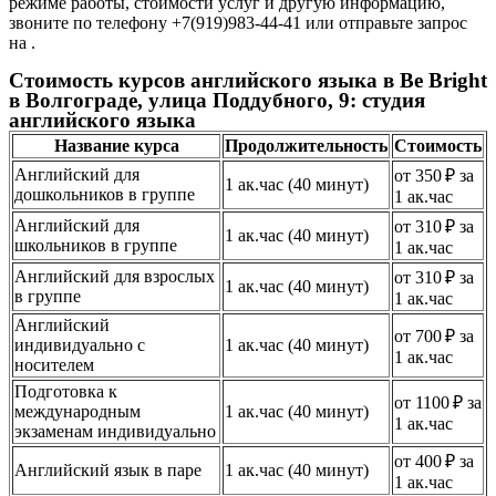
режиме работы, стоимости услуг и другую информацию,
звоните по телефону +7(919)983-44-41 или отправьте запрос
на .
Стоимость курсов английского языка в Be Bright
в Волгограде, улица Поддубного, 9: студия
английского языка
Название курса
Продолжительность
Стоимость
Английский для
от 350 ₽ за
1 ак.час (40 минут)
дошкольников в группе
1 ак.час
Английский для
от 310 ₽ за
1 ак.час (40 минут)
школьников в группе
1 ак.час
Английский для взрослых
от 310 ₽ за
1 ак.час (40 минут)
в группе
1 ак.час
Английский
от 700 ₽ за
индивидуально с
1 ак.час (40 минут)
1 ак.час
носителем
Подготовка к
от 1100 ₽ за
международным
1 ак.час (40 минут)
1 ак.час
экзаменам индивидуально
от 400 ₽ за
Английский язык в паре
1 ак.час (40 минут)
1 ак.час