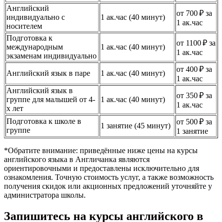
Английский
от 700 ₽ за
индивидуально с
1 ак.час (40 минут)
1 ак.час
носителем
Подготовка к
от 1100 ₽ за
международным
1 ак.час (40 минут)
1 ак.час
экзаменам индивидуально
от 400 ₽ за
Английский язык в паре
1 ак.час (40 минут)
1 ак.час
Английский язык в
от 350 ₽ за
группе для малышей от 4-
1 ак.час (40 минут)
1 ак.час
х лет
Подготовка к школе в
от 500 ₽ за
1 занятие (45 минут)
группе
1 занятие
*Обратите внимание: приведённые ниже цены на курсы
английского языка в Англичанка являются
ориентировочными и предоставлены исключительно для
ознакомления. Точную стоимость услуг, а также возможность
получения скидок или акционных предложений уточняйте у
администратора школы.
Запишитесь на курсы английского в