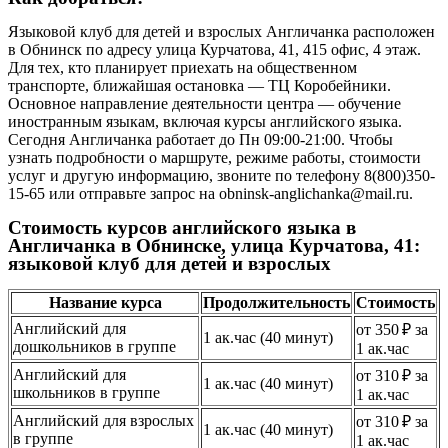
Языковой клуб для детей и взрослых Англичанка расположен
в Обнинск по адресу улица Курчатова, 41, 415 офис, 4 этаж.
Для тех, кто планирует приехать на общественном
транспорте, ближайшая остановка — ТЦ Коробейники.
Основное направление деятельности центра — обучение
иностранным языкам, включая курсы английского языка.
Сегодня Англичанка работает до Пн 09:00-21:00. Чтобы
узнать подробности о маршруте, режиме работы, стоимости
услуг и другую информацию, звоните по телефону 8(800)350-
15-65 или отправьте запрос на obninsk-anglichanka@mail.ru.
Стоимость курсов английского языка в
Англичанка в Обнинске, улица Курчатова, 41:
языковой клуб для детей и взрослых
Название курса
Продолжительность
Стоимость
Английский для
от 350 ₽ за
1 ак.час (40 минут)
дошкольников в группе
1 ак.час
Английский для
от 310 ₽ за
1 ак.час (40 минут)
школьников в группе
1 ак.час
Английский для взрослых
от 310 ₽ за
1 ак.час (40 минут)
в группе
1 ак.час