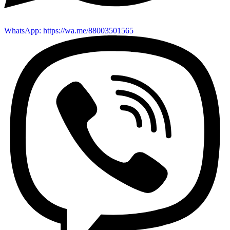
WhatsApp: https://wa.me/88003501565