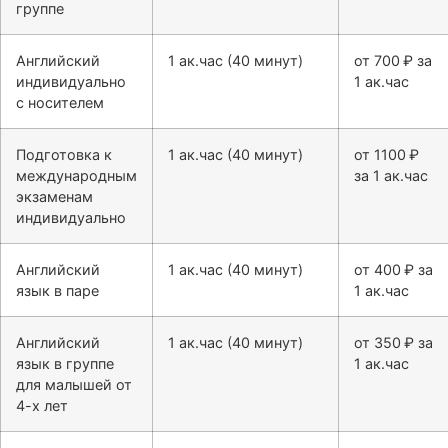
группе
Английский
1 ак.час (40 минут)
от 700 ₽ за
индивидуально
1 ак.час
с носителем
Подготовка к
1 ак.час (40 минут)
от 1100 ₽
международным
за 1 ак.час
экзаменам
индивидуально
Английский
1 ак.час (40 минут)
от 400 ₽ за
язык в паре
1 ак.час
Английский
1 ак.час (40 минут)
от 350 ₽ за
язык в группе
1 ак.час
для малышей от
4-х лет