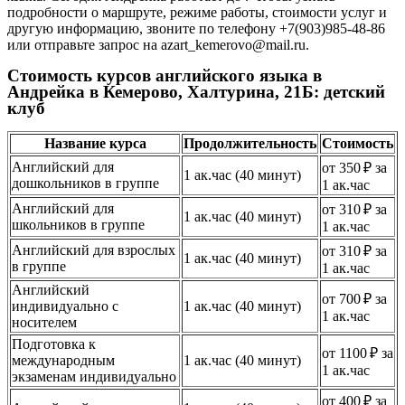
подробности о маршруте, режиме работы, стоимости услуг и
другую информацию, звоните по телефону +7(903)985-48-86
или отправьте запрос на azart_kemerovo@mail.ru.
Стоимость курсов английского языка в
Андрейка в Кемерово, Халтурина, 21Б: детский
клуб
Название курса
Продолжительность
Стоимость
Английский для
от 350 ₽ за
1 ак.час (40 минут)
дошкольников в группе
1 ак.час
Английский для
от 310 ₽ за
1 ак.час (40 минут)
школьников в группе
1 ак.час
Английский для взрослых
от 310 ₽ за
1 ак.час (40 минут)
в группе
1 ак.час
Английский
от 700 ₽ за
индивидуально с
1 ак.час (40 минут)
1 ак.час
носителем
Подготовка к
от 1100 ₽ за
международным
1 ак.час (40 минут)
1 ак.час
экзаменам индивидуально
от 400 ₽ за