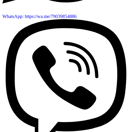
WhatsApp: https://wa.me/79039854886